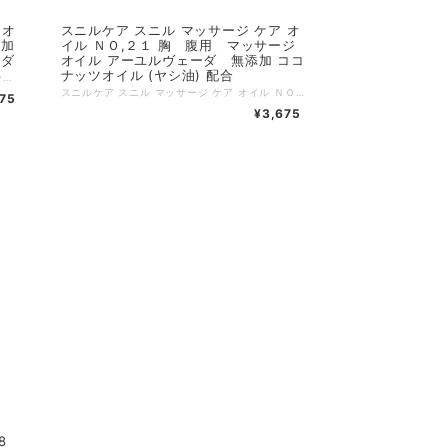
 オ
スニルケア スニル マッサージ ケア オ
添加
イル ＮＯ,２１ 胸 腹用 マッサージ
ーダ
オイル アーユルヴェーダ 無添加 ココ
ナッツオイル (ヤシ油) 配合
体の潤滑油として スニルケア スニル マッサージ ケア オイル ＮＯ,１１ ボディー用 無添加 アーユルヴェーダ 気になるところにやさしくすりこむようにマッサージ。 ベタベタ、テカテカしません。よくのびるので少量をすりこむだけです。 サラサラになりポカポカしてきます。 ※おすすめは、お風呂上りに脱衣所でマッサージして流さずそのまま着衣します。 日常的に使用するのがおすすめなのでお風呂上りに限らずマッサージしてください。 身体全体に擦り込むように使用するオイルです。 ～次の日も元気で生活・歩く為に！～ 家事・仕事で忙しくした一日のリセットにも良いです。 【塗り方】 どのオイルも塗り方はとても簡単です。 指先にオイルをつけ、温かくなるまで擦り込むだけです。 たくさん塗りすぎるとベタベタしてしまうので少量で。 オイルは少量でも伸びが良く、サラッとした塗り心地になります。 「約10度以下で凝固することがありますがそのまま手に取り指先に伸ばして 頂くと体温で溶けますのでご使用部位にお使いください。 常温にて液体に戻りますのでご使用上問題はありません。」 生産地 スリランカ 内容量：50ml (少量でよく伸びます。) 注意事項 オイル期限：3年 高温多湿の場所を避けて保存してください。 水や空気が入らないように保存してください。 ※使用時にはお肌に異常が生じていないかよく注意して使用してください。 お肌にあわないときは使用を中止してください。 そのまま使用を続けますと症状を悪化させる場合がありますので 皮膚科等専門医に相談されることをお勧めします。
スニルケア スニル マッサージ ケア オイル ＮＯ,２１ 胸 腹用 マッサージ オイル アーユルヴェーダ 無添加 ココナッツオイル (ヤシ油) 配合 胸部とお腹のための女性の体に優しいオイルです。 気になる部分にやさしくすりこむようにマッサージします。 日常的に使用するのがおすすめなのでお風呂上りに限らずマッサージしてください。 ※お風呂上りには脱衣所でマッサージして流さずそのまま着衣します。 マッサージ後じっくり浸透していきます。 スリランカではアビアンカと呼ばれるオイルトリートメントをする習慣があります。 このトリートメントで明日への活力を得るのがアーユルヴェーダの習慣です。 日々の頑張った後をそのまま残さずケアしてあげましょう。 【塗り方】 どのオイルも塗り方はとても簡単です。 指先にオイルをつけ、温かくなるまで擦り込むだけです。 たくさん塗りすぎるとベタベタしてしまうので少量で。 オイルは少量でも伸びが良く、サラッとした塗り心地になります。 「約10度以下で凝固することがありますがそのまま手に取り指先に伸ばして 頂くと体温で溶けますのでご使用部位にお使いください。 常温にて液体に戻りますのでご使用上問題はありません。」 生産地 スリランカ 内容量：50ml (少量でよく伸びます。) 注意事項 オイル期限：3年 高温多湿の場所を避けて保存してください。 水や空気が入らないように保存してください。 ※使用時にはお肌に異常が生じていないかよく注意して使用してください。 お肌にあわないときは使用を中止してください。 そのまま使用を続けますと症状を悪化させる場合がありますので 皮膚科等専門医に相談されることをお勧めします。
675
¥3,675
8