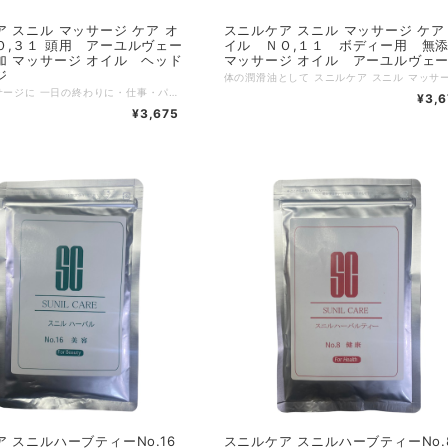
ケア オ
スニルケア スニル マッサージ ケア
Ｏ,３１ 頭用 アーユルヴェー
イル ＮＯ,１１ ボディー用 無
加 マッサージ オイル ヘッド
マッサージ オイル アーユルヴェ
ジ
ヘッドマッサージに 一日の終わりに・仕事・パソコン作業の後に スニルケア スニル マッサージ ケア オイル ヘッド マッサージ 頭用 無添加 マッサージ オイル ＮＯ,３１ アーユルヴェーダ ヤシ油等 ヘッドマッサージにお使いください。 リラックス効果にとても良いため一日の終わりにお使いいただくのもおすすめです。 スリランカではヘッドマッサージの専用のケア方法があり重要視されています。 ヒマシ油など多くの有用成分が入っている為、スニルケアのオイルで日々のセルフケアをおすすめします。 身体のフレッシュキープにおすすめのヘッドマッサージの為のオイルです。 少量を指先にとってすりこみお使いください。 ※スリランカではアビアンカと呼ばれるオイルトリートメントをする習慣があります。 このトリートメントで明日への活力を得るのがアーユルヴェーダの習慣です。 【塗り方】 どのオイルも塗り方はとても簡単です。 指先にオイルをつけ、温かくなるまで擦り込むだけです。 たくさん塗りすぎるとベタベタしてしまうので少量で。 オイルは少量でも伸びが良く、サラッとした塗り心地になります。 「約10度以下で凝固することがありますがそのまま手に取り指先に伸ばして 頂くと体温で溶けますのでご使用部位にお使いください。 常温にて液体に戻りますのでご使用上問題はありません。」 生産地 スリランカ 内容量：50ml (少量でよく伸びます。) 注意事項 オイル期限：3年 高温多湿の場所を避けて保存してください。 水や空気が入らないように保存してください。 発売元：株式会社スニルコーポレーション https://www.sunil.co.jp/ 埼玉県川越市寺尾617 TEL 049-291-2811 ※使用時にはお肌に異常が生じていないかよく注意して使用してください。 お肌にあわないときは使用を中止してください。 そのまま使用を続けますと症状を悪化させる場合がありますので 皮膚科等専門医に相談されることをお勧めします。
¥3,
¥3,675
 スニルハーブティーNo.16
スニルケア スニルハーブティーNo.