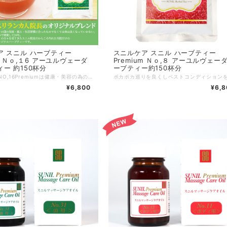
ア スニル ハーブティー
スニルケア スニル ハーブティー
,１6 アーユルヴェーダ
Premium Ｎｏ,８ アーユルヴェーダ ハ
ー 約150杯分
ーブティー約150杯分
スニルケア NO,16Premiumは健康・美容の為のハーブティーです。 毎日のお茶としてお召し上がりください。 20年以上日本人に必要なものを厳選し、このオリジナルのブレンドが完成しました。 どんな方にも合う様にブレンドしていますのでどなたにもお使いただけます。 「飲みやすく、もっと快チョーになりたい・・・」 そんなお客様のお声を受け、より飲みやすく毎朝すっきりと 日々の「ホームケア」として長く続けて頂き、飲んでくださる方が 健康で毎日を過ごして頂けるようにとの願いを込めて作りました。 『日本人の為のハーブティー』 「その国の気候・風土・生活習慣に合ったものでなくては体は良くなっていかない」 日本で開業して24年。多くの方々を見てきたスニル院長だからこそ作れた当院だけのオリジナルハーブティーです。 内容量 50g (1gで約3杯分) 約150杯分 原材料：ハリタキー・カンゾウ・マンジュスタ・アーマラキー・ビビータキー・ベチバー ◆お召し上がり方◆ 付属スプーン1/3杯をカップに入れ、お湯を250〜300ml注いでふたをし、2〜3分で出来上がりです。１日３〜４杯を目安に、外食・飲酒後は２〜３杯お飲みください。 ※沈んだハーブの粉は、召し上がらなくても構いません。季節・保存状態によっってハーブの味が変わることがありますが、品質には問題ありません。 保存方法：常温保存 高温多湿に注意 開封後は早めにお召し上がり下さい
¥6,800
¥6,8