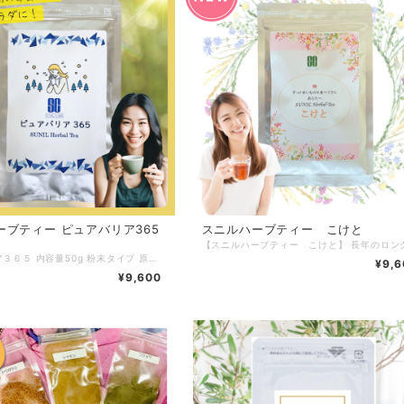
ーブティー ピュアバリア365
スニルハーブティー こけと
ピュアバリア３６５ 内容量50g 粉末タイプ 原材料：アーマラーキー・カンゾウ・サラシ ア・ロングペッパー 私たちの食事には酸味のある果物や食品が少なくアミノ酸不足を感じます。ピュアバリア３６５にはサクランボ粒位の大きさの実にビタミンC含有量が3,000mmもあるアーマラーキーというハーブをふんだんに使用。 看護師やお母さんとも呼ばれるアーマラーキー（アムラ）をたくさん取り入れた弊社のハーブティー。毎日のホームケアとして是非ご愛飲くださいませ。 ◆お召し上がり方◆ ティースプーン1/3杯をカップに入れ、お湯を250〜300ml注いで蓋をし、2~3分でできあがりです ※沈んだハーブの粉は、召し上がらなくても構いません。季節、保存状態等によりハーブの味が変わることがありますが品質には問題ありません 開封後、高温多湿を避け3カ月以内を目安にお召し上がり下さい
¥9,6
¥9,600