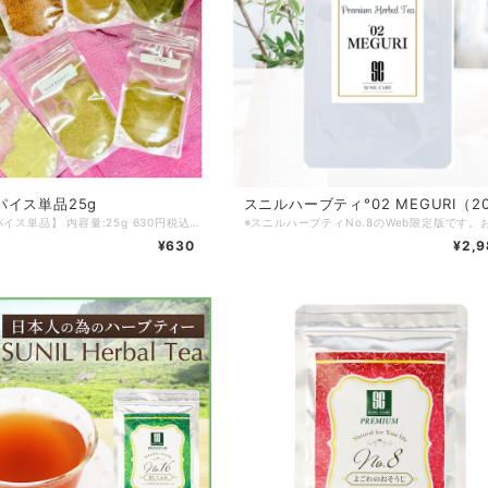
パイス単品25g
スニルハーブティ°02 MEGURI（20
【スニルスパイス単品】 内容量:25g 630円税込 ＿＿＿＿＿ ＼こちらも販売中！／ 【スニルスパイス7種セット】 スパイス25g×7種 4,410円→4,100円税込 310円お得♪ https://www.sunilcare-shop.com/items/97528305 ＿＿＿＿＿ ◆カルダモン・・・・胃腸改善・血液サラサラ・肝臓の働きを改善 ◆クローブ・・・・・歯茎改善・若返り効果・口腔衛生 ◆クミン・・・・・胃腸・肝臓・胆嚢の改善効果・下痢・痔に良い ◆シナモン・・・胃腸改善・下痢や吐き気に良い・美肌・体を温める ◆トウガラシ・・殺菌効果・脂肪燃焼効果 ◆コショウ・・・美肌・殺菌・胃腸改善効果 ◆ミックススパイス ミックススパイスの内容 ◆クミン・・・・・胃腸・肝臓・胆嚢の改善・下痢・痔・メタボリック ◆コリアンダー・・咳・痰・鼻水・風邪・関節痛・疲労回復・胃腸改善 ◆ガーリック・・・胃腸改善 ◆トウガラシ・・・殺菌効果・脂肪燃焼効果 ◆ベニバナ・・・・胃腸改善 ◆フェヌグリーク・育毛効果・血液サラサラ・心臓 ◆ターメリック・・肝臓改善・皮膚の美白効果・シミ・そばかす・ 殺菌効果・血液サラサラ ◆ジンジャー・・・風邪・咳・痰・発汗作用・胃腸改善・栄養吸収を助ける ◆シナモン・・・・胃腸改善・下痢や吐き気に良い・美肌・体を温める ＿＿＿＿＿
¥630
¥2,9