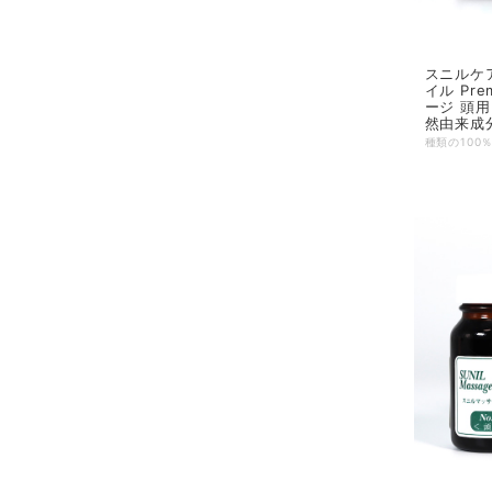
スニルケア
イル Pre
ージ 頭用
然由来成