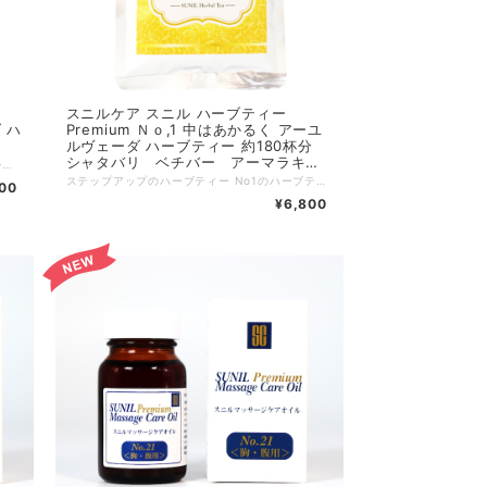
スニルケア スニル ハーブティー
Premium Ｎｏ,1 中はあかるく アーユ
ルヴェーダ ハーブティー 約180杯分
シャタバリ ベチバー アーマラキ
ポカポカ巡りを良くしベストコンディションを目指したい！ 中高年の輝きと、あふれる活力・自信をいつまでも 快適な生活をサポート 内容量 50g (1gで約3杯分) 約150杯分 原材料：カシアアウリクラタ(部位：花)・マンジュスタ・ヘチバー・アーマラキー 内容量 50g (1gで約4杯分) ◆お召し上がり方◆ 付属スプーン1/3杯をカップに入れ、お湯を250〜300ml注いでふたをし、2〜3分で出来上がりです。１日３〜４杯を目安に、外食・飲酒後は２〜３杯お飲みください。 ※沈んだハーブの粉は、召し上がらなくても構いません。季節・保存状態によっってハーブの味が変わることがありますが、品質には問題ありません。 保存方法：常温保存 高温多湿に注意 開封後は早めにお召し上がり下さい 〜飲み方のおすすめ〜 先ずは1週間 premiumNo16をお召し上がりください 8日目からはpremiumNo16を3杯、premiumNo8を3杯お召し上がりいただくのがおすすめです。
ー カンゾウ
ステップアップのハーブティー No1のハーブティーには栄養がたっぷり！ 元気いっぱい！女性に優しいハーブのブレンドです。男性にもおすすめです。 原材料：シャタバリ ベチバー アーマラキー カンゾウ 内容量 60g (1gで約3杯分) 約180杯分 ◆お召し上がり方◆ 付属スプーン1/3杯をカップに入れ、お湯を250〜300ml注いでふたをし、2〜3分で出来上がりです。１日３〜４杯を目安に、外食・飲酒後は２〜３杯お飲みください。 ※沈んだハーブの粉は、召し上がらなくても構いません。季節・保存状態によっってハーブの味が変わることがありますが、品質には問題ありません。 保存方法：常温保存 高温多湿に注意 開封後は早めにお召し上がり下さい
00
¥6,800