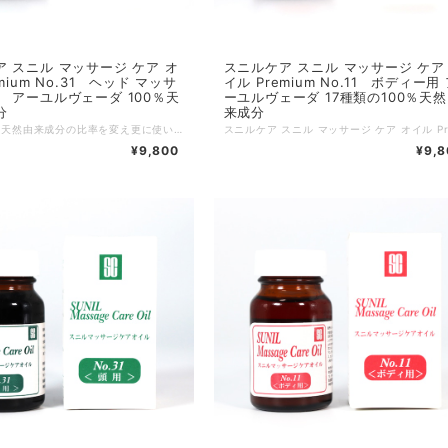
 スニル マッサージ ケア オ
スニルケア スニル マッサージ ケア
mium No.31 ヘッド マッサ
イル Premium No.11 ボディー用
 アーユルヴェーダ 100％天
ーユルヴェーダ 17種類の100％天
分
来成分
種類の100％天然由来成分の比率を変え更に使いやすいオイル スニルケア スニル マッサージ ケア オイル Premium No.31 頭用 アーユルヴェーダ 100％天然由来成分 ～Premiumは何が違うの？～ ★更に日本の風土日本人の体質に合わせ、 9種類の100％天然由来成分の比率を変え更に使いやすくなりました。 「・すみずみまで行き届く・滑らかさ・摺り込みやすさ・香り」が良くなりました。 癖がないアロマ系の香り！ リラックスできる心地よい優しい香り！ デリケートな方にも！ 9種類の100％天然由来成分が入ったスニルケアおすすめのオイルです！ 日本とスリランカで40年以上のアーユルヴェーダの実績を持つ本格アーユルケア院のスニル院長が 日本の気候・風土と日本人の体質に合わせ成分配合し開発したオイルです。 ヒマシ油など多くの有用成分が入っている為、スニルケアのオイルで日々のセルフケアをおすすめします。 原材料・成分： ヤシ油、ペポ力ボテャ種子油、ニゲラサティパ種子油、ニクズク核油、チョウジ油、ウイキョウ、アイエキス、ニンニクエキス、クミンエキス 【塗り方】 どのオイルも塗り方はとても簡単です。 指先にオイルをつけ、温かくなるまで擦り込むだけです。 たくさん塗りすぎるとベタベタしてしまうので少量で。 オイルは少量でも伸びが良く、サラッとした塗り心地になります。 「約10度以下で凝固することがありますがそのまま手に取り指先に伸ばして 頂くと体温で溶けますのでご使用部位にお使いください。 常温にて液体に戻りますのでご使用上問題はありません。」 生産地 スリランカ 内容量 50ml (少量でよく伸びます。) 注意事項 オイル期限：3年 高温多湿の場所を避けて保存してください。 水や空気が入らないように保存してください。 ※使用時にはお肌に異常が生じていないかよく注意して使用してください。 お肌にあわないときは使用を中止してください。 そのまま使用を続けますと症状を悪化させる場合がありますので 皮膚科等専門医に相談されることをお勧めします。
¥9,800
¥9,8