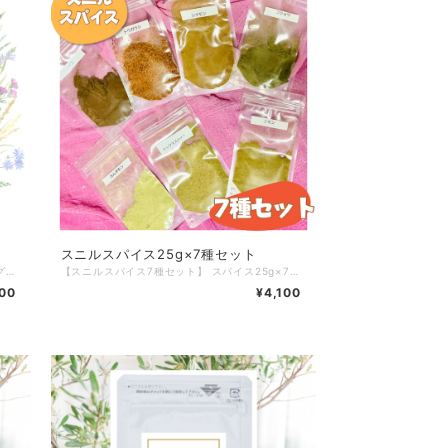
スニルスパイス25g×7種セット
【スニルハーブティー こけと】 長年のロングセラーハーブティーNo.16PremiumやNo.8Premiumを１つに！ 皆様からのご要望が、念願の製品化へ！ 従来のスニルハーブティーの叡智を総合した、これ一つでもOKなハーブティーをご用意いたしました。 それぞれのハーブを最適なブレンドでお作りしたハーブティーです。 内容量：50g 9600円（税込） ◆お召し上がり方◆ ティースプーン1/3杯をカップに入れ、お湯を250〜300ml注いで蓋をし、2~3分でできあがりです ※沈んだハーブの粉は、召し上がらなくても構いません。季節、保存状態等によりハーブの味が変わることがありますが品質には問題ありません 開封後、高温多湿を避け3カ月以内を目安にお召し上がり下さい
【スニルスパイス7種セット】 スパイス25g×7種 4,410円→4,100円税込 310円お得♪ ＼単品でご購入はこちら／ 【スニルスパイス単品】 内容量:25g 630円税込 https://www.sunilcare-shop.com/items/97528178 ＿＿＿＿＿ 【7種セット内容】 ◆カルダモン・・・・胃腸改善・血液サラサラ・肝臓の働きを改善 ◆クローブ・・・・・歯茎改善・若返り効果・口腔衛生 ◆クミン・・・・・胃腸・肝臓・胆嚢の改善効果・下痢・痔に良い ◆シナモン・・・胃腸改善・下痢や吐き気に良い・美肌・体を温める ◆トウガラシ・・殺菌効果・脂肪燃焼効果 ◆コショウ・・・美肌・殺菌・胃腸改善効果 ◆ミックススパイス ミックススパイスの内容 ◆クミン・・・・・胃腸・肝臓・胆嚢の改善・下痢・痔・メタボリック ◆コリアンダー・・咳・痰・鼻水・風邪・関節痛・疲労回復・胃腸改善 ◆ガーリック・・・胃腸改善 ◆トウガラシ・・・殺菌効果・脂肪燃焼効果 ◆ベニバナ・・・・胃腸改善 ◆フェヌグリーク・育毛効果・血液サラサラ・心臓 ◆ターメリック・・肝臓改善・皮膚の美白効果・シミ・そばかす・ 殺菌効果・血液サラサラ ◆ジンジャー・・・風邪・咳・痰・発汗作用・胃腸改善・栄養吸収を助ける ◆シナモン・・・・胃腸改善・下痢や吐き気に良い・美肌・体を温める ＿＿＿＿＿
00
¥4,100