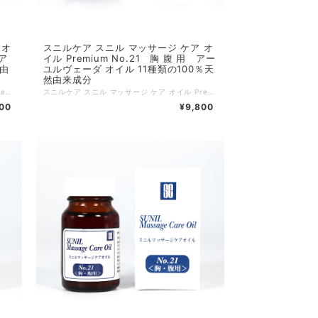
 オ
スニルケア スニル マッサージ ケア オ
 ア
イル Premium No.21 胸 腹 用 アー
然由
ユルヴェーダ オイル 11種類の100％天
然由来成分
スニルケア スニル マッサージ ケア オイル Premium No.11 ボディー用 アーユルヴェーダ 100％天然由来成分 ～Premiumは何が違うの？～ ★更に日本の風土日本人の体質に合わせ、 17種類の100％天然由来成分の比率を変え更に使いやすくなりました。 「・すみずみまで行き届く・滑らかさ・摺り込みやすさ・香り」が良くなりました。 癖がないアロマ系の香り！ リラックスできる心地よい優しい香り！ デリケートな方にも！ 100％天然由来成分が入ったスニルケアおすすめのオイルです！ 日本とスリランカで40年以上のアーユルヴェーダの実績を持つ本格アーユルケア院のスニル院長が日本の気候・風土と日本人の体質に合わせ成分配合し開発したオイルです。 ヒマシ油など多くの有用成分が入っている為、スニルケアのオイルで日々のセルフケアをおすすめします。 原材料・成分： ゴマ油、ヤシ油、ヒマシ油、ニオイテンジクアオイ花油、ショウガ根油、乳脂肪、ベンガルカラタチ根エキス、 ロードデンドロン・アルボレウム 花エキス、 ハマビシエキス、オシロイバナエキス、アスパラガスエキス、キダチキバナヨウラク根エキス、カンフル、松エキス、ツボクサエキス、クロガラシ種子エキス 【塗り方】 どのオイルも塗り方はとても簡単です。 指先にオイルをつけ、温かくなるまで擦り込むだけです。 たくさん塗りすぎるとベタベタしてしまうので少量で。 オイルは少量でも伸びが良く、サラッとした塗り心地になります。 「約10度以下で凝固することがありますがそのまま手に取り指先に伸ばして 頂くと体温で溶けますのでご使用部位にお使いください。 常温にて液体に戻りますのでご使用上問題はありません。」 生産地 スリランカ 内容量 50ml (少量でよく伸びます。) 注意事項 オイル期限：3年 高温多湿の場所を避けて保存してください。 水や空気が入らないように保存してください。 ※使用時にはお肌に異常が生じていないかよく注意して使用してください。 お肌にあわないときは使用を中止してください。 そのまま使用を続けますと症状を悪化させる場合がありますので 皮膚科等専門医に相談されることをお勧めします。
スニルケア スニル マッサージ ケア オイル Premium No.21 胸 腹 用 アーユルヴェーダ オイル100％天然由来成分 ～Premiumは何が違うの？～ ★更に日本の風土日本人の体質に合わせ、 100％天然由来成分の比率を変え更に使いやすくなりました。 「・すみずみまで行き届く・滑らかさ・摺り込みやすさ・香り」が良くなりました。 癖がないアロマ系の香り！ リラックスできる心地よい優しい香り！ デリケートな方にも！ 100％天然由来成分が入ったスニルケアおすすめのオイルです！ 日本とスリランカで40年以上のアーユルヴェーダの実績を持つ本格アーユルケア院のスニル院長が日本の気候・風土と日本人の体質に合わせ成分配合し開発したオイルです。 ヒマシ油など多くの有用成分が入っている為、スニルケアのオイルで日々のセルフケアをおすすめします。 女性特有の悩みをお持ちの方に・女性の体に優しいオイルです。 気になる部分にやさしくすりこむようにマッサージします。 日常的に使用するのがおすすめなのでお風呂上りに限らずマッサージするのがおすすめです。 原材料・成分： ゴマ油、ヤシ油、ヒマシ油、ニオイテンジクアオイ花油、ショウガ根油、乳脂防、アスパラガ スエキス、ペンガルカラタチ根エキス、キダチキバナヨウラク根エキス、 ハマビシエキス、ツボクサエキス 【塗り方】 どのオイルも塗り方はとても簡単です。 指先にオイルをつけ、温かくなるまで擦り込むだけです。 たくさん塗りすぎるとベタベタしてしまうので少量で。 オイルは少量でも伸びが良く、サラッとした塗り心地になります。 「約10度以下で凝固することがありますがそのまま手に取り指先に伸ばして 頂くと体温で溶けますのでご使用部位にお使いください。 常温にて液体に戻りますのでご使用上問題はありません。」 生産地 スリランカ 注意事項 オイル期限：3年 高温多湿の場所を避けて保存してください。 水や空気が入らないように保存してください。 内容量：50ml (少量でよく伸びます。) ※使用時にはお肌に異常が生じていないかよく注意して使用してください。 お肌にあわないときは使用を中止してください。 そのまま使用を続けますと症状を悪化させる場合がありますので 皮膚科等専門医に相談されることをお勧めします。
00
¥9,800